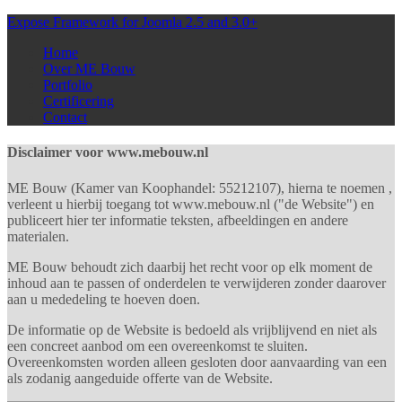
Expose Framework for Joomla 2.5 and 3.0+
Home
Over ME Bouw
Portfolio
Certificering
Contact
Disclaimer voor www.mebouw.nl
ME Bouw (Kamer van Koophandel: 55212107), hierna te noemen ,
verleent u hierbij toegang tot www.mebouw.nl ("de Website") en
publiceert hier ter informatie teksten, afbeeldingen en andere
materialen.
ME Bouw behoudt zich daarbij het recht voor op elk moment de
inhoud aan te passen of onderdelen te verwijderen zonder daarover
aan u mededeling te hoeven doen.
De informatie op de Website is bedoeld als vrijblijvend en niet als
een concreet aanbod om een overeenkomst te sluiten.
Overeenkomsten worden alleen gesloten door aanvaarding van een
als zodanig aangeduide offerte van de Website.