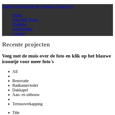
Expose Framework for Joomla 2.5 and 3.0+
Home
Over ME Bouw
Portfolio
Certificering
Contact
Recente
projecten
Veeg met de muis over de foto en klik op het blauwe
icoontje voor meer foto's
All
Renovatie
Badkamer/toilet
Dakkapel
Aan- en uitbouw
Terrasoverkapping
Title